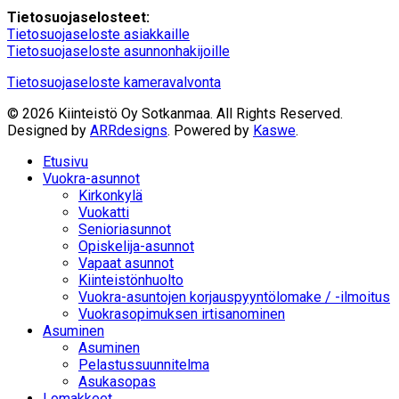
Tietosuojaselosteet:
Tietosuojaseloste asiakkaille
Tietosuojaseloste asunnonhakijoille
Tietosuojaseloste kameravalvonta
© 2026 Kiinteistö Oy Sotkanmaa. All Rights Reserved.
Designed by
ARRdesigns
. Powered by
Kaswe
.
Etusivu
Vuokra-asunnot
Kirkonkylä
Vuokatti
Senioriasunnot
Opiskelija-asunnot
Vapaat asunnot
Kiinteistönhuolto
Vuokra-asuntojen korjauspyyntölomake / -ilmoitus
Vuokrasopimuksen irtisanominen
Asuminen
Asuminen
Pelastussuunnitelma
Asukasopas
Lomakkeet