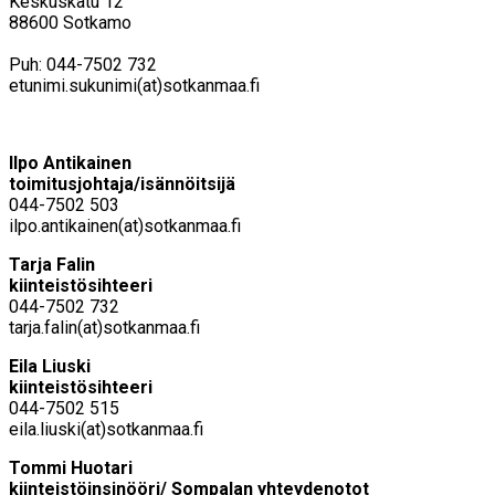
Keskuskatu 12
88600 Sotkamo
Puh: 044-7502 732
etunimi.sukunimi(at)sotkanmaa.fi
Ilpo Antikainen
toimitusjohtaja/isännöitsijä
044-7502 503
ilpo.antikainen(at)sotkanmaa.fi
Tarja Falin
kiinteistösihteeri
044-7502 732
tarja.falin(at)sotkanmaa.fi
Eila Liuski
kiinteistösihteeri
044-7502 515
eila.liuski(at)sotkanmaa.fi
Tommi Huotari
kiinteistöinsinööri/ Sompalan yhteydenotot