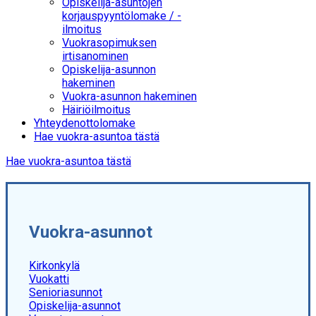
Opiskelija-asuntojen
korjauspyyntölomake / -
ilmoitus
Vuokrasopimuksen
irtisanominen
Opiskelija-asunnon
hakeminen
Vuokra-asunnon hakeminen
Häiriöilmoitus
Yhteydenottolomake
Hae vuokra-asuntoa tästä
Hae vuokra-asuntoa tästä
Vuokra-asunnot
Kirkonkylä
Vuokatti
Senioriasunnot
Opiskelija-asunnot