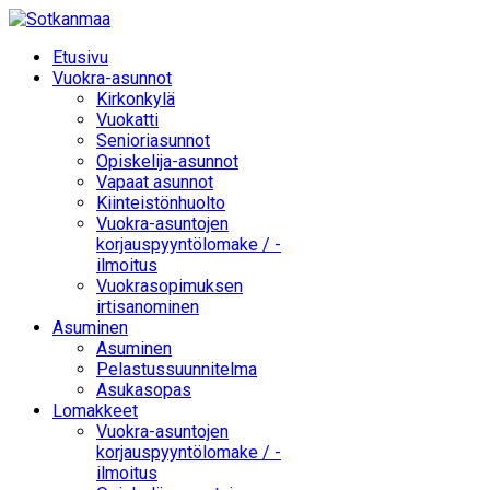
Etusivu
Vuokra-asunnot
Kirkonkylä
Vuokatti
Senioriasunnot
Opiskelija-asunnot
Vapaat asunnot
Kiinteistönhuolto
Vuokra-asuntojen
korjauspyyntölomake / -
ilmoitus
Vuokrasopimuksen
irtisanominen
Asuminen
Asuminen
Pelastussuunnitelma
Asukasopas
Lomakkeet
Vuokra-asuntojen
korjauspyyntölomake / -
ilmoitus