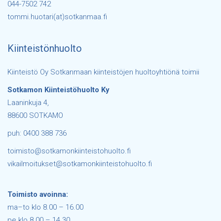
044-7502 742
tommi.huotari(at)sotkanmaa.fi
Kiinteistönhuolto
Kiinteistö Oy Sotkanmaan kiinteistöjen huoltoyhtiönä toimii
Sotkamon Kiinteistöhuolto Ky
Laaninkuja 4,
88600 SOTKAMO
puh: 0400 388 736
toimisto@sotkamonkiinteistohuolto.fi
vikailmoitukset@sotkamonkiinteistohuolto.fi
Toimisto avoinna:
ma–to klo 8.00 – 16.00
pe klo 8.00 – 14.30