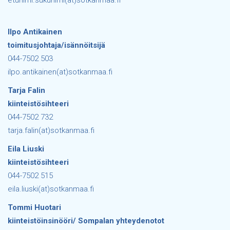
etunimi.sukunimi(at)sotkanmaa.fi
Ilpo Antikainen
toimitusjohtaja/isännöitsijä
044-7502 503
ilpo.antikainen(at)sotkanmaa.fi
Tarja Falin
kiinteistösihteeri
044-7502 732
tarja.falin(at)sotkanmaa.fi
Eila Liuski
kiinteistösihteeri
044-7502 515
eila.liuski(at)sotkanmaa.fi
Tommi Huotari
kiinteistöinsinööri/ Sompalan yhteydenotot