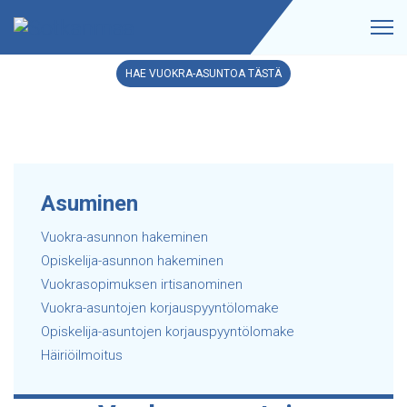
HAE VUOKRA-ASUNTOA TÄSTÄ
Asuminen
Vuokra-asunnon hakeminen
Opiskelija-asunnon hakeminen
Vuokrasopimuksen irtisanominen
Vuokra-asuntojen korjauspyyntölomake
Opiskelija-asuntojen korjauspyyntölomake
Häiriöilmoitus