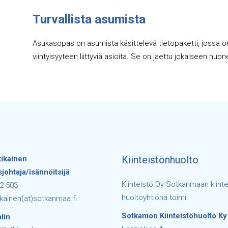
Turvallista asumista
Asukasopas on asumista käsittelevä tietopaketti, jossa on
viihtyisyyteen liittyviä asioita. Se on jaettu jokaiseen h
Kiinteistönhuolto
tikainen
sjohtaja/isännöitsijä
Kiinteistö Oy Sotkanmaan kiinte
2 503
huoltoyhtiönä toimii
ikainen(at)sotkanmaa.fi
Sotkamon Kiinteistöhuolto Ky
lin