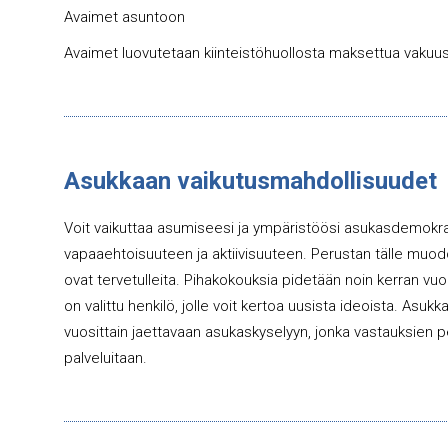
Avaimet asuntoon
Avaimet luovutetaan kiinteistöhuollosta maksettua vakuus
Asukkaan vaikutusmahdollisuudet
Voit vaikuttaa asumiseesi ja ympäristöösi asukasdemokra
vapaaehtoisuuteen ja aktiivisuuteen. Perustan tälle muod
ovat tervetulleita. Pihakokouksia pidetään noin kerran 
on valittu henkilö, jolle voit kertoa uusista ideoista. As
vuosittain jaettavaan asukaskyselyyn, jonka vastauksien 
palveluitaan.