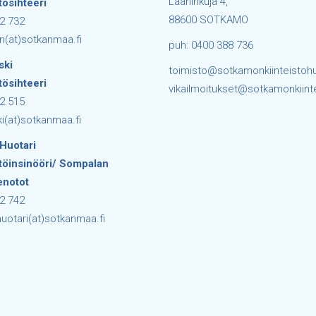
Laaninkuja 4,
tösihteeri
88600 SOTKAMO
2 732
lin(at)sotkanmaa.fi
puh: 0400 388 736
ski
toimisto@sotkamonkiinteistohuo
tösihteeri
vikailmoitukset@sotkamonkiinte
2 515
ski(at)sotkanmaa.fi
Huotari
stöinsinööri/ Sompalan
enotot
2 742
uotari(at)sotkanmaa.fi