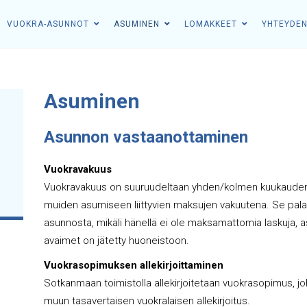
VUOKRA-ASUNNOT
ASUMINEN
LOMAKKEET
YHTEYDE
Asuminen
Asunnon vastaanottaminen
Vuokravakuus
Vuokravakuus on suuruudeltaan yhden/kolmen kuukauden v
muiden asumiseen liittyvien maksujen vakuutena. Se pal
asunnosta, mikäli hänellä ei ole maksamattomia laskuja, a
avaimet on jätetty huoneistoon.
Vuokrasopimuksen allekirjoittaminen
Sotkanmaan toimistolla allekirjoitetaan vuokrasopimus, j
muun tasavertaisen vuokralaisen allekirjoitus.