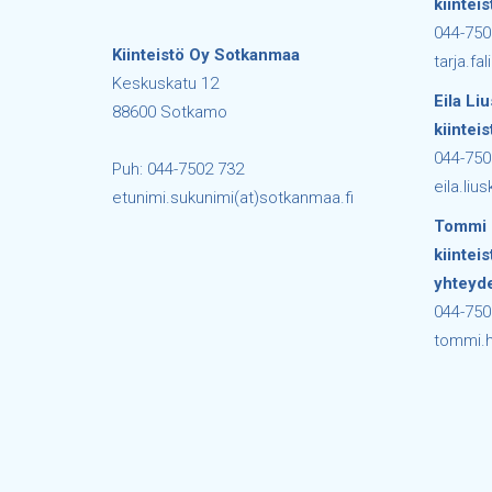
kiinteis
044-750
Kiinteistö Oy Sotkanmaa
tarja.fa
Keskuskatu 12
Eila Liu
88600 Sotkamo
kiinteis
044-750
Puh: 044-7502 732
eila.liu
etunimi.sukunimi(at)sotkanmaa.fi
Tommi 
kiintei
yhteyd
044-750
tommi.h