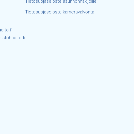
Tietosuojaseloste asunnonhakijoille
Tietosuojaseloste kameravalvonta
lto.fi
istohuolto.fi