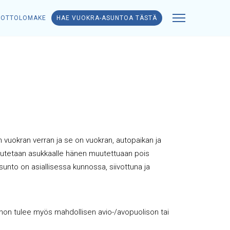
NOTTOLOMAKE
HAE VUOKRA-ASUNTOA TÄSTÄ
uokran verran ja se on vuokran, autopaikan ja
autetaan asukkaalle hänen muutettuaan pois
sunto on asiallisessa kunnossa, siivottuna ja
ohon tulee myös mahdollisen avio-/avopuolison tai