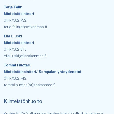
Tarja Falin
kiinteistösihteeri
044-7502 732
tarja.falin(at)sotkanmaa.fi
Eila Liuski
kiinteistösihteeri
044-7502 515
eila.liuski(at)sotkanmaa.fi
Tommi Huotari
kiinteistöinsinööri/ Sompalan yhteydenotot
044-7502 742
tommi.huotari(at)sotkanmaa.fi
Kiinteistönhuolto
Kiinteistö Oy Sotkanmaan kiinteistöjen huoltoyhtiönä toimii