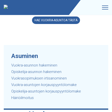
HAE VUOKRA-ASUNTOA TÄSTÄ
Asuminen
Vuokra-asunnon hakeminen
Opiskelija-asunnon hakeminen
Vuokrasopimuksen irtisanominen
Vuokra-asuntojen korjauspyyntölomake
Opiskelija-asuntojen korjauspyyntölomake
Häiriöilmoitus