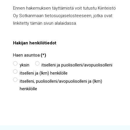
Ennen hakemuksen täyttämistä voit tutustu Kiinteistö
Oy Sotkanmaan tietosuojaselosteeseen, jotka ovat
linkitetty tämän sivun alalaidassa.
Hakijan henkilötiedot
Haen asuntoa
(*)
yksin
itselleni ja puolisolleni/avopuolisolleni
itselleni ja (lkm) henkilölle
itselleni, puolisolleni/avopuolisolleni ja (lkm)
henkilölle