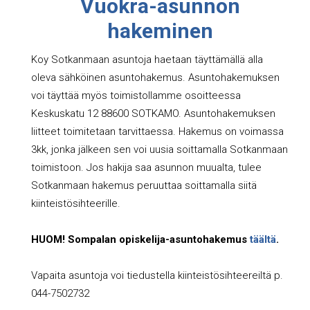
Vuokra-asunnon
hakeminen
Koy Sotkanmaan asuntoja haetaan täyttämällä alla
oleva sähköinen asuntohakemus. Asuntohakemuksen
voi täyttää myös toimistollamme osoitteessa
Keskuskatu 12 88600 SOTKAMO. Asuntohakemuksen
liitteet toimitetaan tarvittaessa. Hakemus on voimassa
3kk, jonka jälkeen sen voi uusia soittamalla Sotkanmaan
toimistoon. Jos hakija saa asunnon muualta, tulee
Sotkanmaan hakemus peruuttaa soittamalla siitä
kiinteistösihteerille.
HUOM! Sompalan opiskelija-asuntohakemus
täältä
.
Vapaita asuntoja voi tiedustella kiinteistösihteereiltä p.
044-7502732