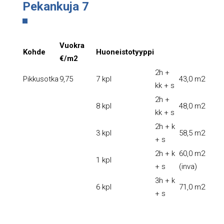
Pekankuja 7
Vuokra
Kohde
Huoneistotyyppi
€/m2
2h +
Pikkusotka
9,75
7 kpl
43,0 m2
kk + s
2h +
8 kpl
48,0 m2
kk + s
2h + k
3 kpl
58,5 m2
+ s
2h + k
60,0 m2
1 kpl
+ s
(inva)
3h + k
6 kpl
71,0 m2
+ s