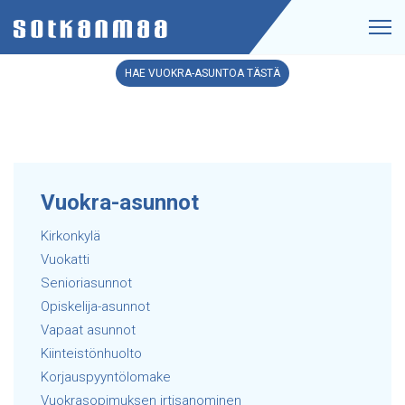
HAE VUOKRA-ASUNTOA TÄSTÄ
Vuokra-asunnot
Kirkonkylä
Vuokatti
Senioriasunnot
Opiskelija-asunnot
Vapaat asunnot
Kiinteistönhuolto
Korjauspyyntölomake
Vuokrasopimuksen irtisanominen