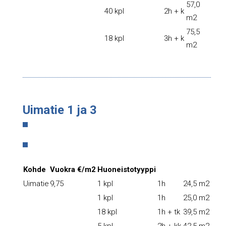
57,0
40 kpl
2h + k
m2
75,5
18 kpl
3h + k
m2
Uimatie 1 ja 3
Kohde
Vuokra €/m2
Huoneistotyyppi
Uimatie
9,75
1 kpl
1h
24,5 m2
1 kpl
1h
25,0 m2
18 kpl
1h + tk
39,5 m2