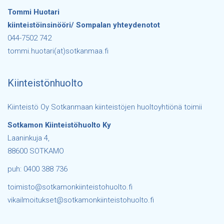
Tommi Huotari
kiinteistöinsinööri/ Sompalan yhteydenotot
044-7502 742
tommi.huotari(at)sotkanmaa.fi
Kiinteistönhuolto
Kiinteistö Oy Sotkanmaan kiinteistöjen huoltoyhtiönä toimii
Sotkamon Kiinteistöhuolto Ky
Laaninkuja 4,
88600 SOTKAMO
puh: 0400 388 736
toimisto@sotkamonkiinteistohuolto.fi
vikailmoitukset@sotkamonkiinteistohuolto.fi