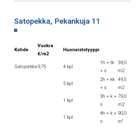
Satopekka, Pekankuja 11
Vuokra
Kohde
Huoneistotyyppi
€/m2
1h + tk
39,0
Satopekka
9,75
4 kpl
+ s
m2
2h + kk
49,5
5 kpl
+ s
m2
3h + k +
79,0
1 kpl
s
m2
4h + k +
90,0
1 kpl
s
m"