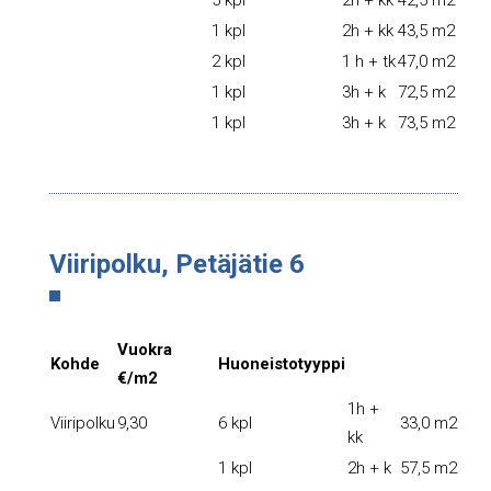
5 kpl
2h + kk
42,5 m2
1 kpl
2h + kk
43,5 m2
2 kpl
1 h + tk
47,0 m2
1 kpl
3h + k
72,5 m2
1 kpl
3h + k
73,5 m2
Viiripolku, Petäjätie 6
Vuokra
Kohde
Huoneistotyyppi
€/m2
1h +
Viiripolku
9,30
6 kpl
33,0 m2
kk
1 kpl
2h + k
57,5 m2