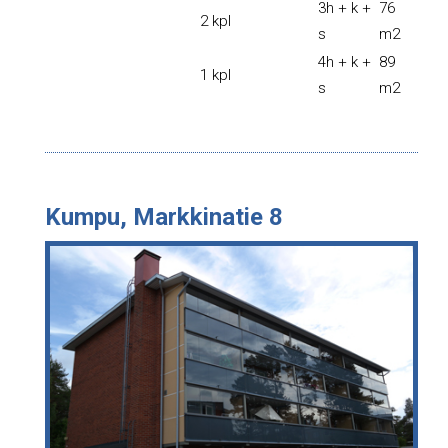
3h + k +
76
2 kpl
s
m2
4h + k +
89
1 kpl
s
m2
Kumpu, Markkinatie 8