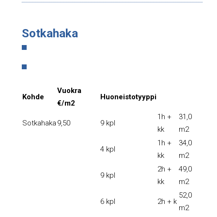
Sotkahaka
Vuokra
Kohde
Huoneistotyyppi
€/m2
1h +
31,0
Sotkahaka
9,50
9 kpl
kk
m2
1h +
34,0
4 kpl
kk
m2
2h +
49,0
9 kpl
kk
m2
52,0
6 kpl
2h + k
m2