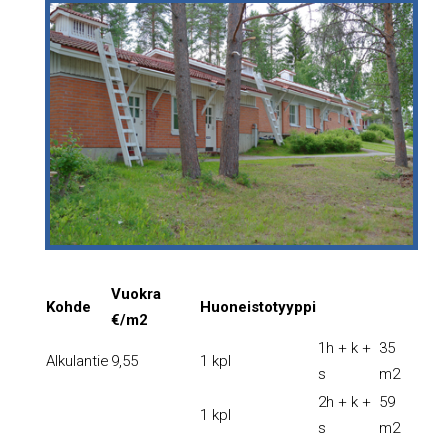
Vuokra
Kohde
Huoneistotyyppi
€/m2
1h + k +
35
Alkulantie
9,55
1 kpl
s
m2
2h + k +
59
1 kpl
s
m2