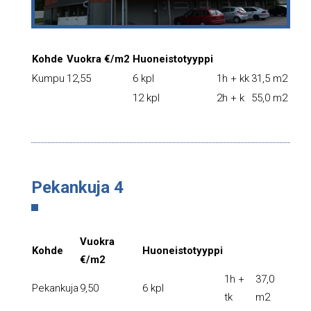
Kohde
Vuokra €/m2
Huoneistotyyppi
Kumpu
12,55
6 kpl
1h + kk
31,5 m2
12 kpl
2h + k
55,0 m2
Pekankuja 4
Vuokra
Kohde
Huoneistotyyppi
€/m2
1h +
37,0
Pekankuja
9,50
6 kpl
tk
m2