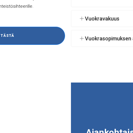
eistösihteerille.
Vuokravakuus
 TÄSTÄ
Vuokrasopimuksen a
Ajankohtai