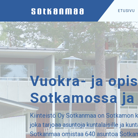
ETUSIVU
Vuokra- ja opi
Sotkamossa ja
Kiinteistö Oy Sotkanmaa on Sotkamon k
joka tarjoaa asuntoja kuntalaisille ja kun
Sotkanmaa omistaa 640 asuntoa Sotkam