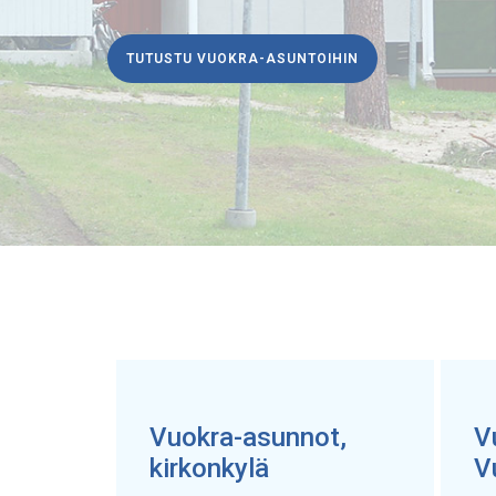
TUTUSTU VUOKRA-ASUNTOIHIN
Vuokra-asunnot,
V
kirkonkylä
V