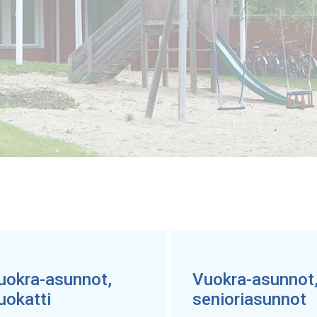
uokra-asunnot,
Vuokra-asunnot
uokatti
senioriasunnot