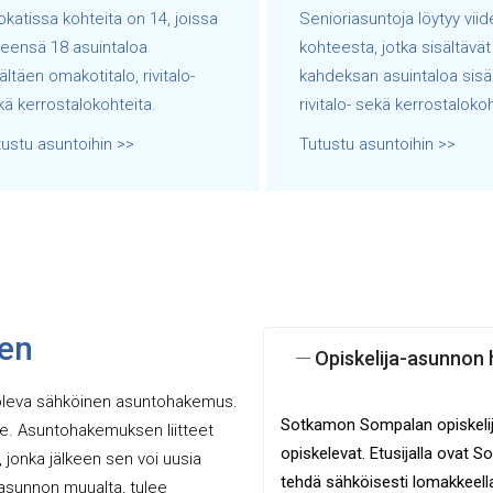
katissa kohteita on 14, joissa
Senioriasuntoja löytyy viid
teensä 18 asuintaloa
kohteesta, jotka sisältävät
ältäen omakotitalo, rivitalo-
kahdeksan asuintaloa sisä
ä kerrostalokohteita.
rivitalo- sekä kerrostalokoh
ustu asuntoihin >>
Tutustu asuntoihin >>
en
Opiskelija-asunnon
 oleva sähköinen asuntohakemus.
Sotkamon Sompalan opiskelij
. Asuntohakemuksen liitteet
opiskelevat. Etusijalla ovat 
jonka jälkeen sen voi uusia
tehdä sähköisesti lomakkeell
asunnon muualta, tulee