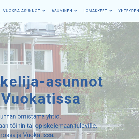
VUOKRA-ASUNNOT
ASUMINEN
LOMAKKEET
YHTEYDE
skelija-asunnot
 Vuokatissa
unnan omistama yhtiö,
taan töihin tai opiskelemaan tuleville.
ossa ja Vuokatissa.