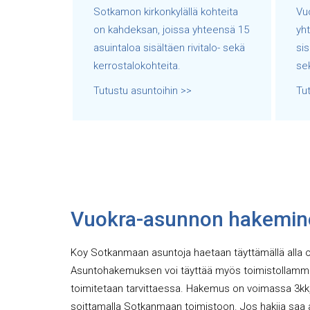
Sotkamon kirkonkylällä kohteita
Vuo
on kahdeksan, joissa yhteensä 15
yh
asuintaloa sisältäen rivitalo- sekä
sis
kerrostalokohteita.
sek
Tutustu asuntoihin >>
Tut
Vuokra-asunnon hakemin
Koy Sotkanmaan asuntoja haetaan täyttämällä alla
Asuntohakemuksen voi täyttää myös toimistollamme
toimitetaan tarvittaessa. Hakemus on voimassa 3kk, 
soittamalla Sotkanmaan toimistoon. Jos hakija saa 