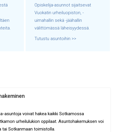
estä
Opiskelija-asunnot sijaitsevat
Vuokatin urheiluopiston, -
ltäen
uimahallin sekä -jäähallin
teita.
välittömässä läheisyydessä.
Tutustu asuntoihin >>
 hakeminen
a-asuntoja voivat hakea kaikki Sotkamossa
Sotkamon urheilulukion oppilaat. Asuntohakemuksen voi
a tai Sotkanmaan toimistolla.