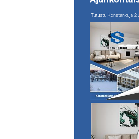
Tutustu Konstankuja 2 u